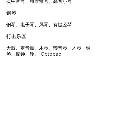
次中音号、粗管短号、高音小号
钢琴
钢琴、电子琴、风琴、有键竖琴
打击乐器
大鼓、定音鼓、木琴、颤音琴、木琴、钟
琴、编钟、铃、 Octopad